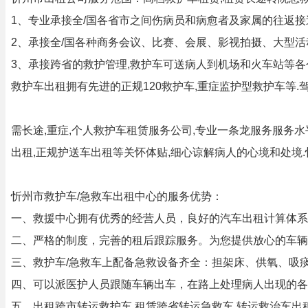
1、专业承接全/国各省市之间伤病员和病愈者及家属的往返接
2、承接全/国各种商务会议、比赛、会展、影视拍摄、大型
3、承接跨省的救护管理,救护车可送病人到机场和火车站等各
救护车出租拥有先进的正规120救护车,重症监护型救护车等.
需长途,重症,个人救护车租赁服务公司,专业一条龙服务服务水
出租,正规护送车出租等关怀体贴,细心谅解病人的心境和处境.
忻州市救护车/急救车出租中心的服务优势：
一、救援中心拥有优秀的经营人员，良好的汽车出租计算体系
二、严格的制度，完善的租后跟踪服务。为您提供放心的车辆
三、救护车/急救车上配备急救设备齐全：担架床、供氧、吸
四、可以派医护人员跟随车辆出车，在路上处理病人出现的各
五、出租跨市转运救护车,租赁跨省转运急救车,转运救治车出