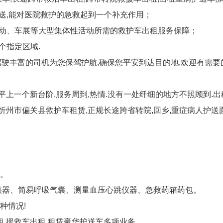
送,能对医院救护的急救起到一个补充作用；
活动、车展等大型集体性活动所需的救护车出租服务保障；
个指定区域.
驾驶丰富的司机为您保驾护航,确保您平安到达目的地,欢迎有需要
平上一个新台阶,服务周到,热情.没有一处纤细的地方不照顾到.出
忻州市偏关县救护车租赁,正规长途跨省转院,回乡,重症病人护送面
。
痰器、简易呼吸气囊、测量血压心跳仪器、急救药箱药包。
种情况!
租,援救车出租,租赁豪华护送车多项业务。