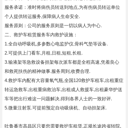
服务承诺：准时将病伤员转送到地点,为有伤病员转运单位
个人提供转运服务,保障病人生命安全.
服务原则：公司的服务原则是一切以病人为中心.
二、救护车租赁服务车内救护设施：
1.全自动呼吸机,多参数心电监护仪,骨科气垫等设备.
2.可提供上门看车,月租,日租,短租,长租.
3.输液架等急救设备担架每次派车都是全程高速,凭着良心
和救死扶伤的精神做事.服务周到,收费合理.
4.救护车内配有大容量氧气瓶,全国120救护车租车,出租重症
转运急救车,出租重病救治车,出租成人救援车,出租豪华护送
车等把出行难这一问题解决,得到各界人士的一致好评.
5.微量注射泵.可提前预定自动吸痰机、自动担架床.
吐鲁番市高昌区只要您需要救护车租赁,正规长途跨省转院,