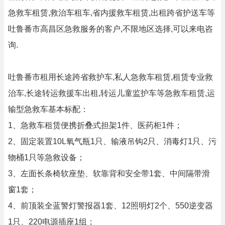
急救车租赁,救治车租车,省内援救车租赁,出租跨省护送车等
吐鲁番市高昌区急救服务的客户,不限地区选择,可以来电咨
询.
吐鲁番市租用长途跨省救护车,私人急救车租赁,租赁专业救
治车,长途转运救援车出租,转运儿童监护车等急救车租赁,运
输型急救车基本标配：
1、急救车租赁便携折叠式担架1件、医药柜1件；
2、固定装置10L氧气瓶1只、输液吊钩2只、消毒灯1只、污
物桶1只等急救设备；
3、左面长条椅软座垫、软靠背和安全带1套、中间隔带滑
窗1套；
4、前顶装全蓝警灯警报器1套、12照明灯2个、550逆变器
1只、220电源插座1组；