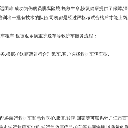
运困难,成功为伤病员脱离险境,挽救生命,恢复健康提供了保障,
免费培训出一批有技术的队伍,司机都是经过严格考试合格后才能上
援救车租车,租赁返乡病重护送车等救护车服务流程：
务.根据护送距离进行合理派车,客户选择救护车辆车型.
,配备装运救护车和急救医护.康复,转院,回家等可联系牡丹江市西
,跨市转运救援车出租,转运急救医疗监护车等方便快捷,以质量的