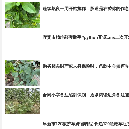
连续熬夜一周开始拉稀，肠道是在替你的作息
宜宾市精准获客助手#python开源cms二次
购买相关财产或人身保险时，条款中会如何界
合同小字备注陷阱识别，逐条阅读边角备注避
阜新市120救护车跨省转院-长途120急救车