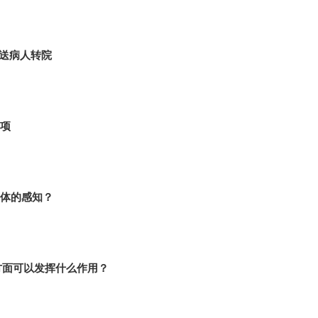
护送病人转院
项
体的感知？
”方面可以发挥什么作用？