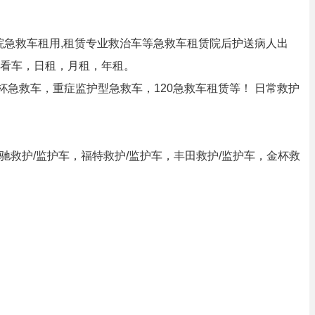
院急救车租用,租赁专业救治车等急救车租赁院后护送病人出
看车，日租，月租，年租。
急救车，重症监护型急救车，120急救车租赁等！ 日常救护
奔驰救护/监护车，福特救护/监护车，丰田救护/监护车，金杯救