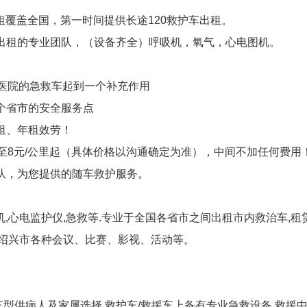
租覆盖全国，第一时间提供长途120救护车出租。
出租的专业团队，（设备齐全）呼吸机，氧气，心电图机。
。
对医院的急救车起到一个补充作用
个省市的安全服务点
租、年租效劳！
至8元/公里起（具体价格以沟通确定为准），中间不加任何费用
队，为您提供的随车救护服务。
呼吸机,心电监护仪,急救等.专业于全国各省市之间出租市内救治车
接绍兴市各种会议、比赛、影视、活动等。
车型供病人及家属选择,救护车/救援车上备有专业急救设备.救援