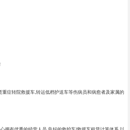
！
,租赁重症转院救援车,转运低档护送车等伤病员和病愈者及家属的
中心拥有优秀的经营人员,良好的救护车/救援车租赁计算体系,以