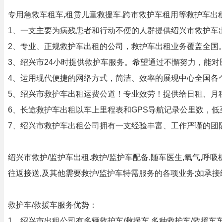
专用急救车租车,租赁儿童救援车,跨市救护车租用等救护车出
1、一支主要为病残患者和行动不便的人群提供绍兴市救护车
2、专业、正规救护车出租的公司，救护车出租业务覆盖全国
3、绍兴市24小时提供救护车服务。希望通过不懈努力，能
4、运用现代便捷的网络方式，简洁、效率的展现中心全国各
5、绍兴市救护车出租运费公道！专业效劳！提供给日租、月
6、长途救护车出租以车上里程表和GPS导航记录公里数，低
7、绍兴市救护车出租公司拥有一支经验丰富、工作严谨的团
绍兴市救护/监护车出租.救护/监护车配备,随车医生,氧气,
往返接送,及其他需要救护/监护车特需服务的各项业务;如承
救护车/救援车服务优势：
1、绍兴市出租公司有多辆救护车/救援车,多种救护车/救援车