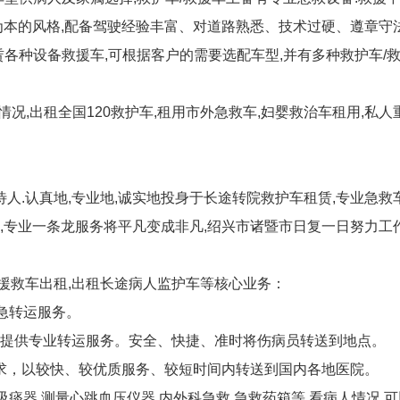
本的风格,配备驾驶经验丰富、对道路熟悉、技术过硬、遵章守法
租赁各种设备救援车,可根据客户的需要选配车型,并有多种救护车
况,出租全国120救护车,租用市外急救车,妇婴救治车租用,私
人.认真地,专业地,诚实地投身于长途转院救护车租赁,专业急救
司,专业一条龙服务将平凡变成非凡,绍兴市诸暨市日复一日努力工作
省援救车出租,出租长途病人监护车等核心业务：
急转运服务。
提供专业转运服务。安全、快捷、准时将伤病员转送到地点。
需求，以较快、较优质服务、较短时间内转送到国内各地医院。
囊,吸痰器,测量心跳血压仪器,内外科急救,急救药箱等.看病人情况