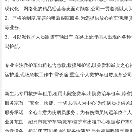
现代化、网络化的精品经营姿态面对顾客,公司一贯遵循以人为
2、严格的制度,完善的租后跟踪服务.为您提供放心的车辆.
等业务.
3、可以派救护人员跟随车辆出车,在路上处理病人出现的各种情
驾护航.
专业专注救护车出租包含急救,救援和护送,以关爱和诚实之心待
运护送,现场急救工作中.需长途,重症,个人救护车租赁服务公
新生儿专用救护车租用,租用出院急救车,出院救治车租车,跨
服务宗旨：“安全、快捷、一切以病人为中心”为伤病员提供紧
服务承诺：全心全意为伤病员服务，为有伤病员转运单位个人
业务范围：绍兴市救护车/急救车/监护车出租中心根据客户
急救设备：担架床(可以推,抬),配备输液架,急救简易呼吸气