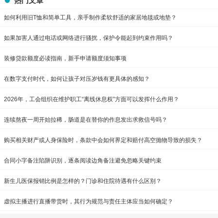
热门文章
如何利用旧T恤和简单工具，亲手制作柔软舒适的家居地毯或地垫？
如果加害人通过电话或网络进行骚扰，保护令能起到约束作用吗？
装修贷款额度必读指南，新手申请额度须知事项
在数字支付时代，如何让孩子对压岁钱有更具体的感知？
2026年，工会组织在维护职工“离线休息权”方面可以发挥什么作用？
连续熬夜一周开始拉稀，肠道是在替你的作息发出求救信号吗？
购买相关财产或人身保险时，条款中会如何界定和赔付高空抛物导致的损失？
合同小字备注陷阱识别，逐条阅读边角备注避免忽略关键约束
新生儿医保报销比例是怎样的？门诊和住院待遇有什么区别？
虚拟主播进行直播带货时，其行为规范与责任主体应当如何确定？