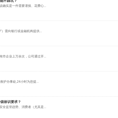
能不踩坑？
确实是一件需要谨慎、花费心...
）需向银行或金融机构提供...
市企业上万余次，公司通过开...
办事处,24小时为您提...
分级标识要求？
全监管趋势、消费者（尤其是...