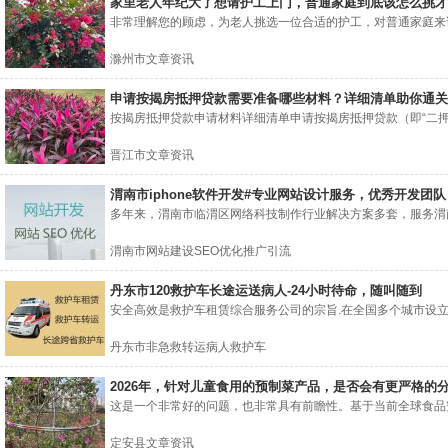
家里老人年纪大了想请护工上门，普通家庭到底该怎么挑才
非常理解您的顾虑，为老人挑选一位合适的护工，对普通家庭来说
滁州市文章资讯
申请按揭房抵押贷款需要准备哪些材料？详细清单助你通关
按揭房抵押贷款申请材料详细清单申请按揭房抵押贷款（即“二押”
晋江市文章资讯
渭南市iphone软件开发#专业网站设计服务，优秀开发团队
多年来，渭南市临渭区网络科技制作行业解决方案多套，服务渭南
渭南市网站建设SEO优化推广引流
丹东市120救护车长途运送病人-24小时待命，随叫随到
安全高效是救护车租赁综合服务公司的宗旨.在全国多个城市设立救护
丹东市非急救转运病人救护车
2026年，针对儿童食用的预制菜产品，是否会有更严格的
这是一个非常好的问题，也非常具有前瞻性。基于当前全球食品安
定安县文章资讯