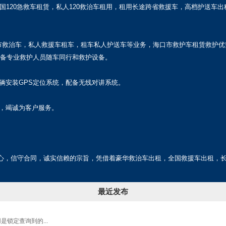
国120急救车租赁，私人120救治车租用，租用长途跨省救援车，高档护送
救治车，私人救援车租车，租车私人护送车等业务，海口市救护车租赁救护优
配备专业救护人员随车同行和救护设备。
辆安装GPS定位系统，配备无线对讲系统。
，竭诚为客户服务。
放心，信守合同，诚实信赖的宗旨，凭借着豪华救治车出租，全国救援车出租，
最近发布
是锁定查询到的...