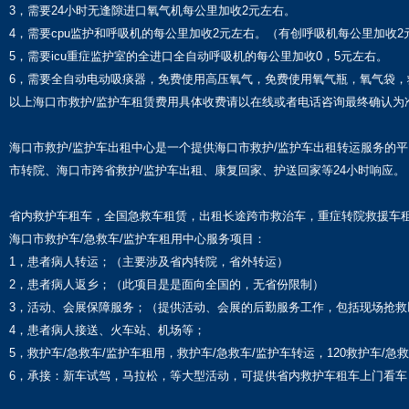
3，需要24小时无逢隙进口氧气机每公里加收2元左右。
4，需要cpu监护和呼吸机的每公里加收2元左右。（有创呼吸机每公里加收2
5，需要icu重症监护室的全进口全自动呼吸机的每公里加收0，5元左右。
6，需要全自动电动吸痰器，免费使用高压氧气，免费使用氧气瓶，氧气袋，
以上海口市救护/监护车租赁费用具体收费请以在线或者电话咨询最终确认为
海口市救护/监护车出租中心是一个提供海口市救护/监护车出租转运服务的
市转院、海口市跨省救护/监护车出租、康复回家、护送回家等24小时响应。
省内救护车租车，全国急救车租赁，出租长途跨市救治车，重症转院救援车租
海口市救护车/急救车/监护车租用中心服务项目：
1，患者病人转运；（主要涉及省内转院，省外转运）
2，患者病人返乡；（此项目是是面向全国的，无省份限制）
3，活动、会展保障服务；（提供活动、会展的后勤服务工作，包括现场抢救
4，患者病人接送、火车站、机场等；
5，救护车/急救车/监护车租用，救护车/急救车/监护车转运，120救护车/急
6，承接：新车试驾，马拉松，等大型活动，可提供省内救护车租车上门看车