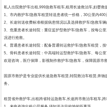
私人出院救护车出租,999急救车租车,租用长途救治车,妇婴
1、市内救护车/急救车租赁转送患者统一价格，30公里内4
2、长途转送收费标准根据病患情况以及选择救护车/急救车辆
3、危重患者长途转院：重症监护型救护车/急救车，按每公
况进行抢救。
4、普通患者长途转院：配备普通转运救护车/急救车租赁，
5、骨科患者长途转院：中高端转运型救护车/急救车、每公里
欢迎咨询，医疗保障，影视制作救护车/急救车，保障固原市救
固原市救护是专业提供长途急救车租赁,转院救治车租赁,奔驰援
务。
租赁省外救护车,出租跨省转运急救车,长途跨市救治车租车,
1、来电咨询出租公司服务,须知送达目的地的距离等.