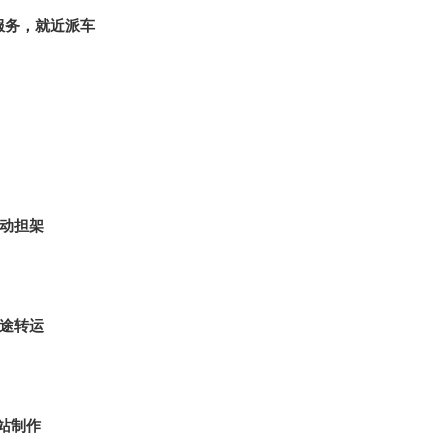
服务，就近派车
自动担架
长途转运
站制作