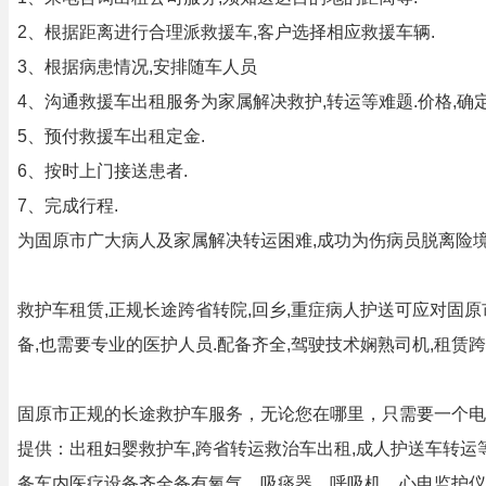
2、根据距离进行合理派救援车,客户选择相应救援车辆.
3、根据病患情况,安排随车人员
4、沟通救援车出租服务为家属解决救护,转运等难题.价格,确
5、预付救援车出租定金.
6、按时上门接送患者.
7、完成行程.
为固原市广大病人及家属解决转运困难,成功为伤病员脱离险境
救护车租赁,正规长途跨省转院,回乡,重症病人护送可应对固
备,也需要专业的医护人员.配备齐全,驾驶技术娴熟司机,租赁
固原市正规的长途救护车服务，无论您在哪里，只需要一个电
提供：出租妇婴救护车,跨省转运救治车出租,成人护送车转
务车内医疗设备齐全备有氧气、吸痰器、呼吸机、心电监护仪