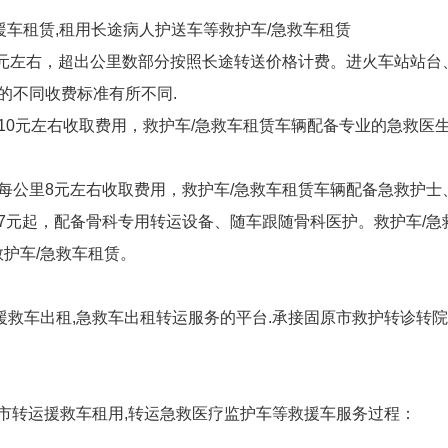
救援车租赁,租用长途病人护送车等救护车/急救车租赁
00元左右，超出公里数部分按照长途转送价格计费。进火车站站台、
的不同收费标准有所不同.
里10元左右收取费用，救护车/急救车租赁车辆配备专业的急救
按每公里8元左右收取费用，救护车/急救车租赁车辆配备急救护
7元起，配备骨科专用转运设备、随车跟随骨科医护。救护车/急
护车/急救车租赁。
救车出租,急救车出租转运服务的平台.承接固原市救护转诊转院,
跨市转运援救车租用,转运急救医疗监护车等救援车服务过程：