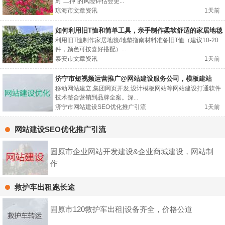
对“二押”的风险评估会更...
琼海市文章资讯
1天前
如何利用旧T恤和简单工具，亲手制作柔软舒适的家居地毯
或地垫？
利用旧T恤制作家居地毯/地垫指南材料准备旧T恤（建议10-20
件，颜色可按喜好搭配）...
泰安市文章资讯
1天前
济宁市短视频运营推广@网站建设服务公司，模板建站
移动网站建立,集团网页开发,设计模板网站等网站建设打通软件
技术整合营销到品牌全案。深...
济宁市网站建设SEO优化推广引流
1天前
网站建设SEO优化推广引流
固原市企业网站开发建设&企业商城建设，网站制
作
救护车出租跑长途
固原市120救护车出租|设备齐全，价格公道