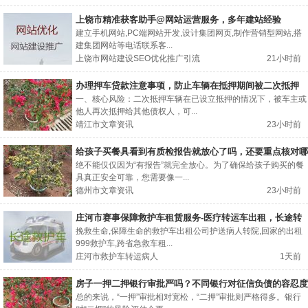
上饶市精准获客助手@网站运营服务，多年建站经验
建立手机网站,PC端网站开发,设计集团网页,制作营销型网站,搭
建集团网站等电话联系客...
上饶市网站建设SEO优化推广引流
21小时前
办理押车贷款注意事项，防止车辆在抵押期间被二次抵押
一、核心风险：二次抵押车辆在已设立抵押的情况下，被车主或
他人再次抵押给其他债权人，可...
靖江市文章资讯
23小时前
给孩子买餐具看到有质检报告就放心了吗，还要重点核对哪
几项信息？
绝不能仅仅因为“有报告”就完全放心。为了确保给孩子购买的餐
具真正安全可靠，您需要像一...
德州市文章资讯
23小时前
庄河市赛事保障救护车租赁服务-医疗转运车出租，长途转
运回家
挽救生命,保障生命的救护车出租公司护送病人转院,回家的出租
999救护车,跨省急救车租...
庄河市救护车转运病人
1天前
房子一押二押银行审批严吗？不同银行对征信负债的容忍度
总的来说，“一押”审批相对宽松，“二押”审批则严格得多。银行