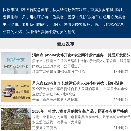
固原市租用跨省转院急救车，私人转院救治车租车，重病援救车租用等用
爱拥抱每一天，用心呵护每一位患者。固原市救护/救治车出租用心为患者
书写健康。要用我们的耐心、诚心、热情为顾客服务。我用心化水浇熄您
伤口的火焰，我用情至真抚平您心灵的创伤。
最近发布
渭南市iphone软件开发#专业网站设计服务，优秀开发团队
多年来，渭南市临渭区网络科技制作行业解决方案多套，服务渭
南市企业上万余次，公司通过开...
渭南市网站建设SEO优化推广引流
18小时前
丹东市120救护车长途运送病人-24小时待命，随叫随到
安全高效是救护车租赁综合服务公司的宗旨.在全国多个城市设
立救护办事处,24小时为您提...
丹东市非急救转运病人救护车
20小时前
2026年，针对儿童食用的预制菜产品，是否会有更严格的
分级标识要求？
这是一个非常好的问题，也非常具有前瞻性。基于当前全球食品
安全监管趋势、消费者（尤其是...
定安县文章资讯
21小时前