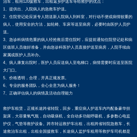
治车，租用120援救车，出租返乡护送车等给救护的优点：
1、提供出、入院病人的急救车护送。
2、住院登记处应派专人陪送新人院病人到科室，对行动不便或病情较重的
病人，使用安全的方法，如轮椅、车床等送至病房，必要时由医护人员护
送。
3、急诊科病情危重的病人经抢救后需住院时，应提前通知住院登记处和病
区值班人员做好准备，并由急诊科医护人员直接护送至病房，人院手续由
家属或医护人员补办。
4、病人康复出院时，医护人员应送病人至电梯口，病情需要时应送至医院
大门口。
5、价格透明，合理，开具正规发票。
6、专业的服务团队，全心全意为病人服务！
7、正确评估病人的病情及活动自理能力
救护车租赁，正规长途跨省转院，回乡，重症病人护送车内均配备豪华担
架床，大容量氧气瓶，自动吸痰机，全自动多功能呼吸机，多参数心电监
护仪，气垫等救护设备。跨市转运救护车出租，出租跨省转院急救车，长
途救治车出租，出租全国援救车，长途病人监护车租用等救护车司机都是