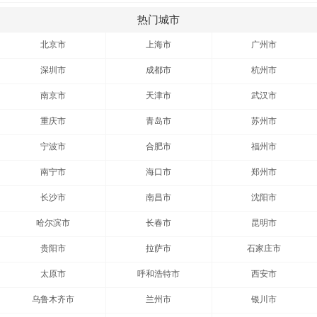
热门城市
北京市
上海市
广州市
深圳市
成都市
杭州市
南京市
天津市
武汉市
重庆市
青岛市
苏州市
宁波市
合肥市
福州市
南宁市
海口市
郑州市
长沙市
南昌市
沈阳市
哈尔滨市
长春市
昆明市
贵阳市
拉萨市
石家庄市
太原市
呼和浩特市
西安市
乌鲁木齐市
兰州市
银川市