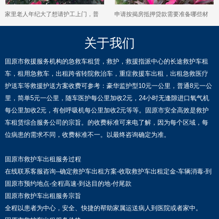
家里老人年纪大了想请护工上门，普
申请按揭房抵押贷款需要准备哪些材
通家庭到底该怎么挑才能不踩坑？
料？详细清单助你通关
关于我们
固原市救援服务机构的急救车租赁，救护，救援指派中心的长途救护车租
车，租用急救车，出租跨省转院救治车，重症救援车出租，出租急救医疗
护送车等救援护送方案收费可参考：豪华监护型10元一公里，普通8元一公
里，简单5元一公里，随车医护每公里加收2元，24小时无逢隙进口氧气机
每公里加收2元，有创呼吸机每公里加收2元等等。固原市安全高效是救护
车租赁综合服务公司的宗旨。的收费标准可来电了解，因为每个区域，每
位病患的需求不同，收费标准不一。以最终咨询确定为准。
固原市救护车出租服务过程
在线联系客服咨询--确定救护车出租方案-收取救护车出租定金-车辆消毒-到
固原市预约地点-全程高速-到达目的地-付尾款
固原市救护车出租服务宗旨
全程以患者为中心，安全、快捷的帮助家属运送病人到医院或者家中。