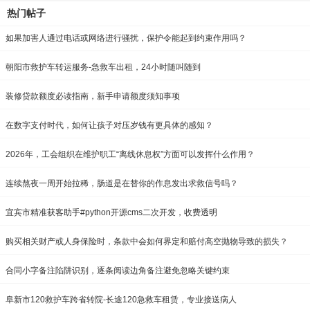
热门帖子
如果加害人通过电话或网络进行骚扰，保护令能起到约束作用吗？
朝阳市救护车转运服务-急救车出租，24小时随叫随到
装修贷款额度必读指南，新手申请额度须知事项
在数字支付时代，如何让孩子对压岁钱有更具体的感知？
2026年，工会组织在维护职工“离线休息权”方面可以发挥什么作用？
连续熬夜一周开始拉稀，肠道是在替你的作息发出求救信号吗？
宜宾市精准获客助手#python开源cms二次开发，收费透明
购买相关财产或人身保险时，条款中会如何界定和赔付高空抛物导致的损失？
合同小字备注陷阱识别，逐条阅读边角备注避免忽略关键约束
阜新市120救护车跨省转院-长途120急救车租赁，专业接送病人